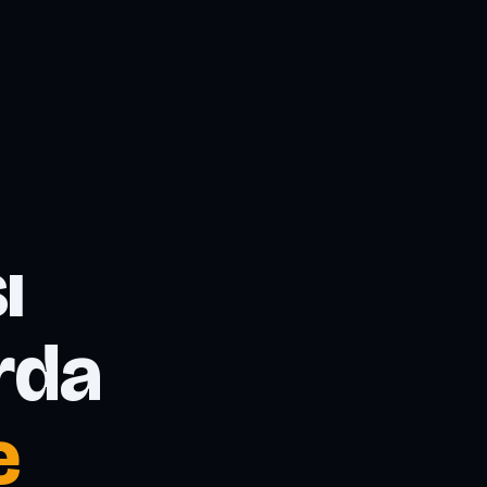
ı
rda
e