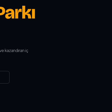
Parkı
 ve kazandıran iç
→