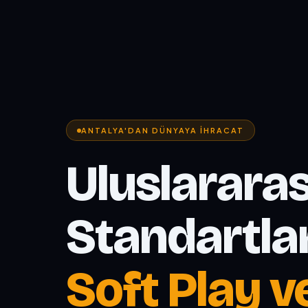
ANTALYA'DAN DÜNYAYA İHRACAT
Uluslararas
Standartla
Soft Play v