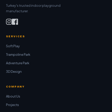
Turkey's trusted indoor playground
manufacturer.
SERVICES
Soft Play
Trampoline Park
Adventure Park
3D Design
COMPANY
About Us
Projects