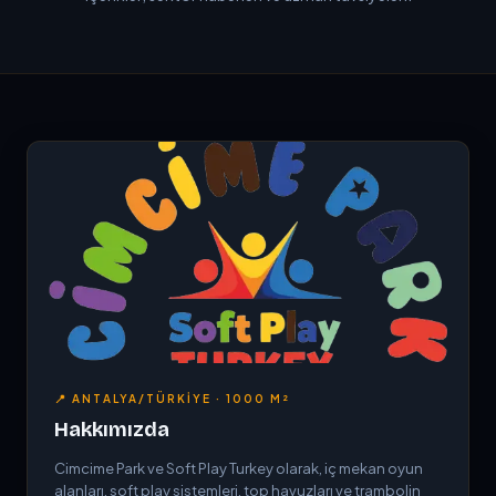
📍 ANTALYA/TÜRKIYE · 1000 M²
Hakkımızda
Cimcime Park ve Soft Play Turkey olarak, iç mekan oyun
alanları, soft play sistemleri, top havuzları ve trambolin