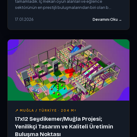
tamamladık. İç mekan oyun alanları ve eğlence
sektörünün en prestijli buluşmalarından biri olan b...
17.01.2026
Devamını Oku →
📍 MUĞLA / TÜRKIYE · 204 M²
17x12 Seydikemer/Muğla Projesi;
Yenilikçi Tasarım ve Kaliteli Üretimin
Buluşma Noktası