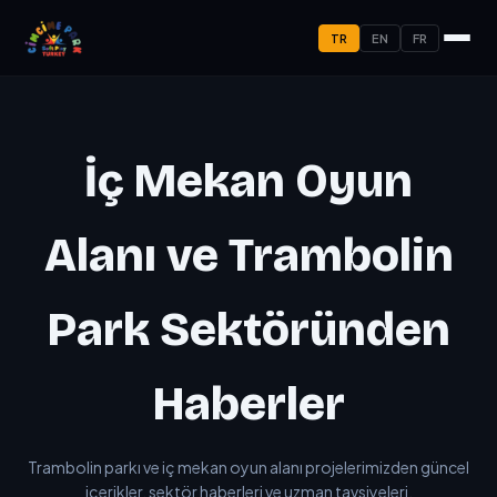
TR
EN
FR
İç Mekan Oyun
Alanı ve Trambolin
Park Sektöründen
Haberler
Trambolin parkı ve iç mekan oyun alanı projelerimizden güncel
içerikler, sektör haberleri ve uzman tavsiyeleri.