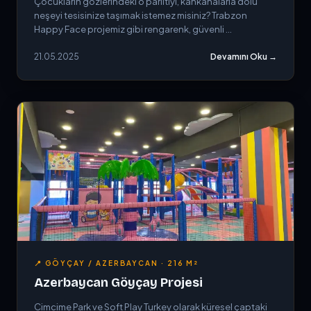
Çocukların gözlerindeki o parıltıyı, kahkahalarla dolu
neşeyi tesisinize taşımak istemez misiniz? Trabzon
Happy Face projemiz gibi rengarenk, güvenli ...
21.05.2025
Devamını Oku →
📍 GÖYÇAY / AZERBAYCAN · 216 M²
Azerbaycan Göyçay Projesi
Cimcime Park ve Soft Play Turkey olarak küresel çaptaki