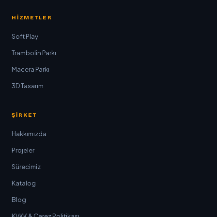
HIZMETLER
Soft Play
Trambolin Parkı
Macera Parkı
3D Tasarım
ŞIRKET
Hakkımızda
Projeler
Sürecimiz
Katalog
Blog
KVKK & Çerez Politikası