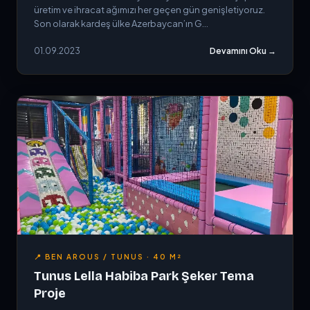
üretim ve ihracat ağımızı her geçen gün genişletiyoruz.
Son olarak kardeş ülke Azerbaycan’ın G...
01.09.2023
Devamını Oku →
📍 BEN AROUS / TUNUS · 40 M²
Tunus Lella Habiba Park Şeker Tema
Proje