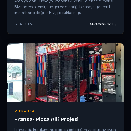
Antalya’dan Dünyaya Uzanan Güvenli Eğlence Mimarisi
Biz sadece demir, sünger ve plastiği bir araya getiren bir
imalathane değiliz. Biz; çocukların gü...
12.06.2026
Devamını Oku →
📍 FRANSA
Fransa- Pizza Alif Projesi
Fransa'da kurulumunu gerçekleştirdiğimiz softplay oyun