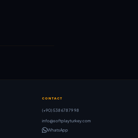
CONTACT
(+90) 538 678 79 98
info@softplayturkey.com
WhatsApp