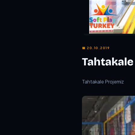
📅 20.10.2019
Tahtakale
TL;DR:
Tahtakale Proje
Tahtakale Projemiz