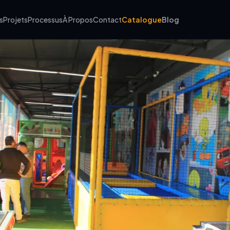
s
Projets
Processus
À Propos
Contact
Catalogue
Blog