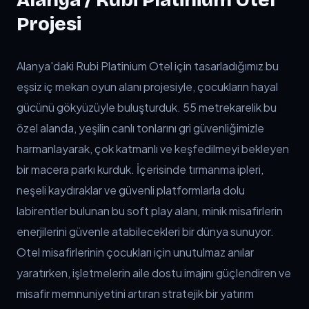
Alanya / Rubi Platinium Otel
Projesi
TL;DR:
Alanya'daki Rubi Platinium Otel için tasarladığımız b
Alanya'daki Rubi Platinium Otel için tasarladığımız bu 
eşsiz iç mekan oyun alanı projesiyle, çocukların hayal 
gücünü gökyüzüyle buluşturduk. 55 metrekarelik bu 
özel alanda, yeşilin canlı tonlarını gri güvenliğimizle 
harmanlayarak, çok katmanlı ve keşfedilmeyi bekleyen 
bir macera parkı kurduk. İçerisinde tırmanma ipleri, 
neşeli kaydıraklar ve güvenli platformlarla dolu 
labirentler bulunan bu soft play alanı, minik misafirlerin 
enerjilerini güvenle atabilecekleri bir dünya sunuyor. 
Otel misafirlerinin çocukları için unutulmaz anılar 
yaratırken, işletmelerin aile dostu imajını güçlendiren ve 
misafir memnuniyetini artıran stratejik bir yatırım 