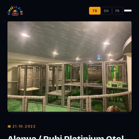
TR
EN
FR
📅 21.10.2022