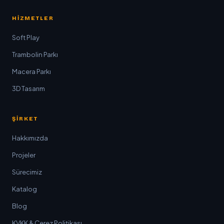
HIZMETLER
Soft Play
Trambolin Parkı
Macera Parkı
3D Tasarım
ŞIRKET
Hakkımızda
Projeler
Sürecimiz
Katalog
Blog
KVKK & Çerez Politikası