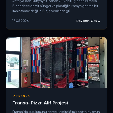
Antalya’dan Dünyaya Uzanan Güvenli Eğlence Mimarisi
Biz sadece demir, sünger ve plastiği bir araya getiren bir
imalathane değiliz. Biz; çocukların gü...
12.06.2026
Devamını Oku →
📍 FRANSA
Fransa- Pizza Alif Projesi
Fransa'da kurulumunu gerçekleştirdiğimiz softplay oyun