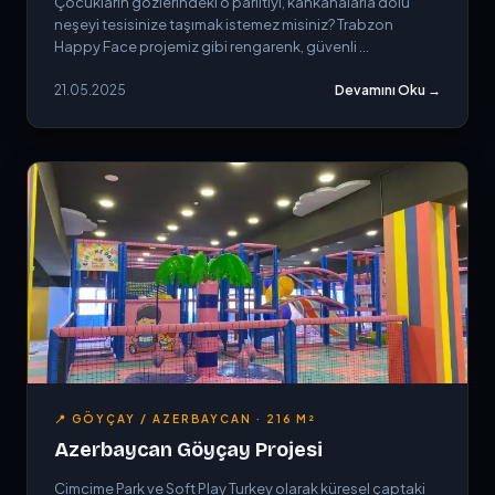
Çocukların gözlerindeki o parıltıyı, kahkahalarla dolu
neşeyi tesisinize taşımak istemez misiniz? Trabzon
Happy Face projemiz gibi rengarenk, güvenli ...
21.05.2025
Devamını Oku →
📍 GÖYÇAY / AZERBAYCAN · 216 M²
Azerbaycan Göyçay Projesi
Cimcime Park ve Soft Play Turkey olarak küresel çaptaki