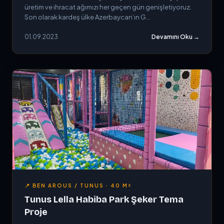
üretim ve ihracat ağımızı her geçen gün genişletiyoruz.
Son olarak kardeş ülke Azerbaycan’ın G...
01.09.2023
Devamını Oku →
📍 BEN AROUS / TUNUS · 40 M²
Tunus Lella Habiba Park Şeker Tema
Proje