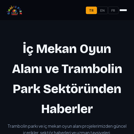
TR
EN
FR
İç Mekan Oyun
Alanı ve Trambolin
Park Sektöründen
Haberler
Trambolin parkı ve iç mekan oyun alanı projelerimizden güncel
içerikler, sektör haberleri ve uzman tavsiyeleri.