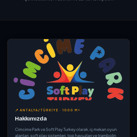
📍 ANTALYA/TÜRKIYE · 1000 M²
Hakkımızda
Cimcime Park ve Soft Play Turkey olarak, iç mekan oyun
alanları, soft play sistemleri, top havuzları ve trambolin